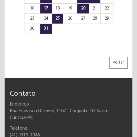
16
17
18
19
20
21
22
23
24
25
26
27
28
29
30
31
voltar
Contato
Endereço
Rua Francisco Derosso, 1167 - Conjunto 10, Xaxim -
Curitiba/PR
Telefone
(41)
3319-1046