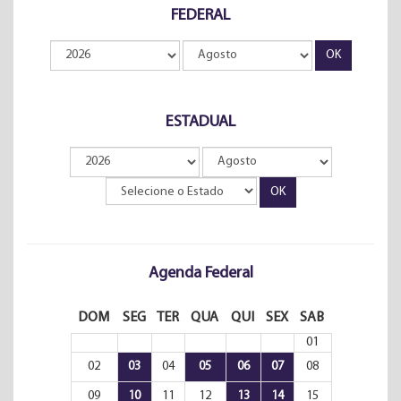
FEDERAL
ESTADUAL
Agenda Federal
DOM
SEG
TER
QUA
QUI
SEX
SAB
01
02
03
04
05
06
07
08
09
10
11
12
13
14
15